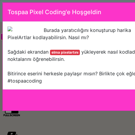
Tospaa PixelCoding'i PCden ya da tabletten
Tospaa Pixel Coding'e Hoşgeldin
kullanmanızı öneririz.
Burada yaratıcılığını konuşturup harika
PixelArtlar kodlayabilirsin. Nasıl mı?
Sağdaki ekrandan
yükleyerek nasıl kodladı
elma pixelartını
noktalarını öğrenebilirsin.
Bitirince eserini herkesle paylaşır mısın? Birlikte çok e
#tospaacoding